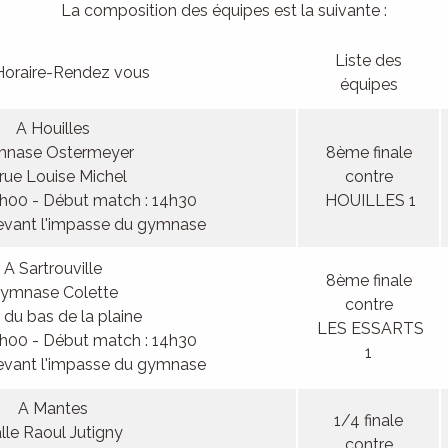
La composition des équipes est la suivante :
Liste des
Horaire-Rendez vous
équipes
A Houilles
nase Ostermeyer
8ème finale
 rue Louise Michel
contre
4h00 - Début match : 14h30
HOUILLES 1
evant l'impasse du gymnase
A Sartrouville
8ème finale
ymnase Colette
contre
 du bas de la plaine
LES ESSARTS
4h00 - Début match : 14h30
1
evant l'impasse du gymnase
A Mantes
1/4 finale
lle Raoul Jutigny
contre