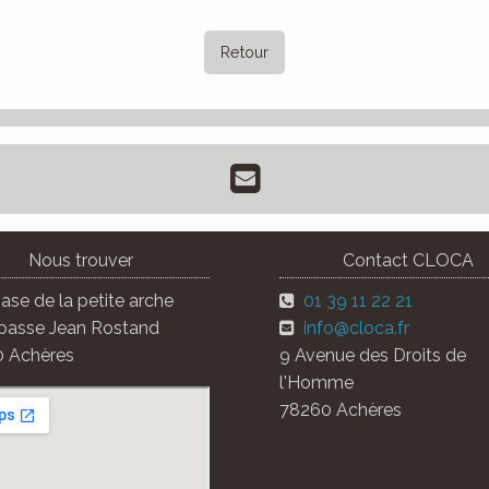
Retour
Nous trouver
Contact CLOCA
se de la petite arche
01 39 11 22 21
passe Jean Rostand
info@cloca.fr
 Achères
9 Avenue des Droits de
l'Homme
78260 Achères