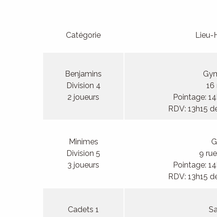
Catégorie
Lieu-
Benjamins
Gym
Division 4
16
2 joueurs
Pointage: 1
RDV: 13h15 d
Minimes
G
Division 5
9 rue
3 joueurs
Pointage: 1
RDV: 13h15 d
Cadets 1
Sa