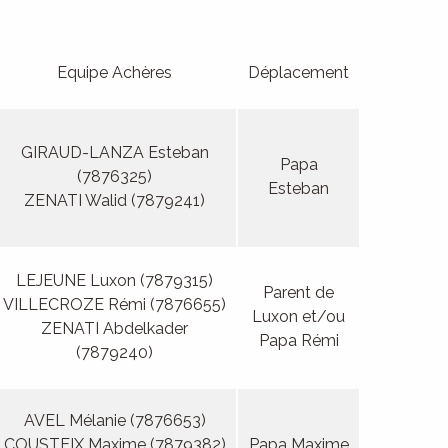
Equipe Achères
Déplacement
GIRAUD-LANZA Esteban
Papa
(7876325)
Esteban
ZENATI Walid (7879241)
LEJEUNE Luxon (7879315)
Parent de
VILLECROZE Rémi (7876655)
Luxon et/ou
ZENATI Abdelkader
Papa Rémi
(7879240)
AVEL Mélanie (7876653)
COUSTEIX Maxime (7879382)
Papa Maxime