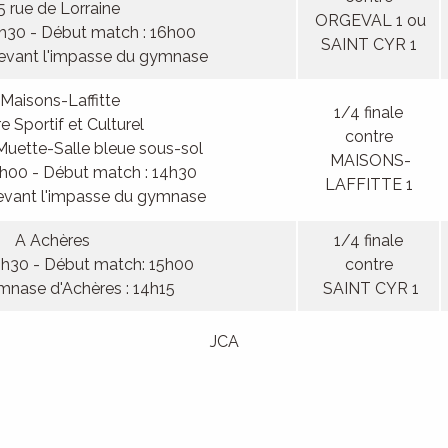
5 rue de Lorraine
ORGEVAL 1 ou
5h30 - Début match : 16h00
SAINT CYR 1
evant l'impasse du gymnase
Maisons-Laffitte
1/4 finale
e Sportif et Culturel
contre
Muette-Salle bleue sous-sol
MAISONS-
4h00 - Début match : 14h30
LAFFITTE 1
evant l'impasse du gymnase
A Achères
1/4 finale
4h30 - Début match: 15h00
contre
mnase d'Achères : 14h15
SAINT CYR 1
JCA