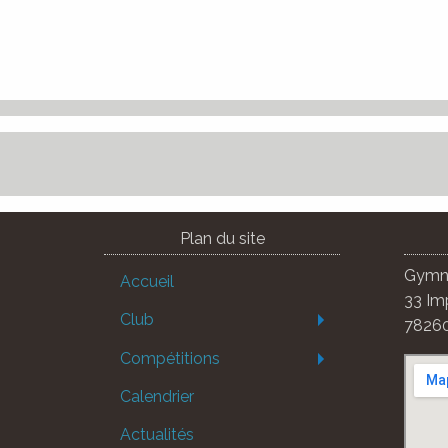
Plan du site
Gymna
Accueil
33 Im
Club
78260
Compétitions
Calendrier
Actualités