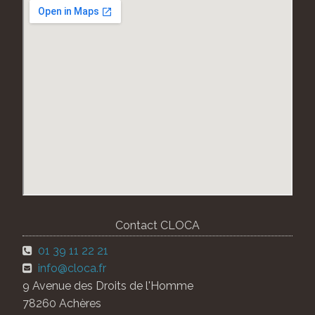
Contact CLOCA
01 39 11 22 21
info@cloca.fr
9 Avenue des Droits de l'Homme
78260 Achères