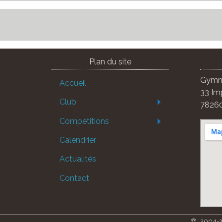
Plan du site
Gymna
Accueil
33 Im
Club
78260
Compétitions
Calendrier
Actualités
Contact
2004-2