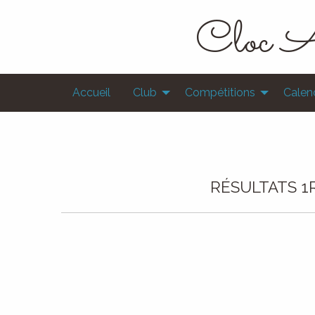
Cloc A
Accueil
Club
Compétitions
Calend
RÉSULTATS 1