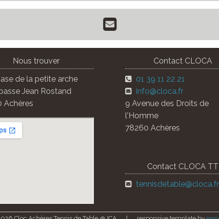
Nous trouver
Contact CLOCA
se de la petite arche
01 39 11 22 21
passe Jean Rostand
info@cloca.fr
 Achères
9 Avenue des Droits de
l'Homme
78260 Achères
Contact CLOCA TT
tennisdetable@cloca.fr
026 Cloc Achères Tennis de Table @JCA
|
responsive template by
eas